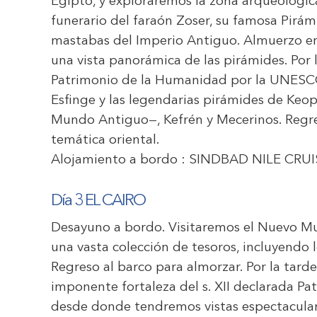
Egipto, y exploraremos la zona arqueológic
funerario del faraón Zoser, su famosa Pirám
mastabas del Imperio Antiguo. Almuerzo en
una vista panorámica de las pirámides. Por l
Patrimonio de la Humanidad por la UNESC
Esfinge y las legendarias pirámides de Keops
Mundo Antiguo—, Kefrén y Mecerinos. Regres
temática oriental.
Alojamiento a bordo :
SINDBAD NILE CRUI
Día 3 EL CAIRO
Desayuno a bordo. Visitaremos el Nuevo M
una vasta colección de tesoros, incluyendo 
Regreso al barco para almorzar. Por la tard
imponente fortaleza del s. XII declarada 
desde donde tendremos vistas espectaculare