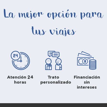
La mejor opción para
tus viajes
Atención 24
Trato
Financiación
horas
personalizado
sin
intereses