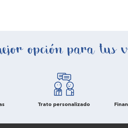
ejor opción para tus v
as
Trato personalizado
Finan