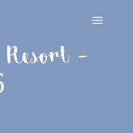
 Resort –
6