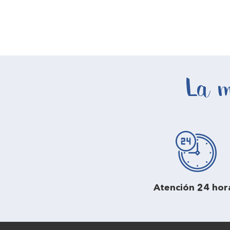
La m
Atención 24 hor