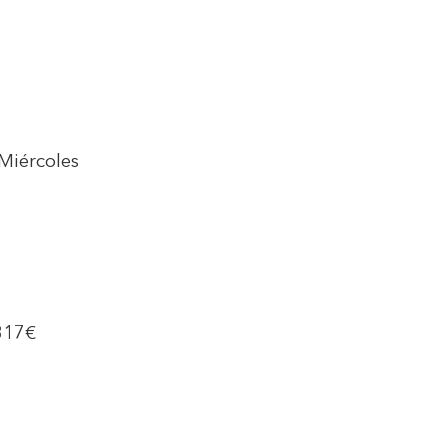
 Miércoles
817€