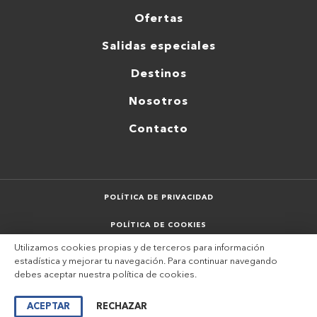
Ofertas
Salidas especiales
Destinos
Nosotros
Contacto
POLÍTICA DE PRIVACIDAD
POLÍTICA DE COOKIES
Utilizamos cookies propias y de terceros para información
AVISO LEGAL
estadística y mejorar tu navegación. Para continuar navegando
debes aceptar nuestra
política de cookies
.
SITEMAP
DESARROLLADO POR VERKIA ®
ACEPTAR
RECHAZAR