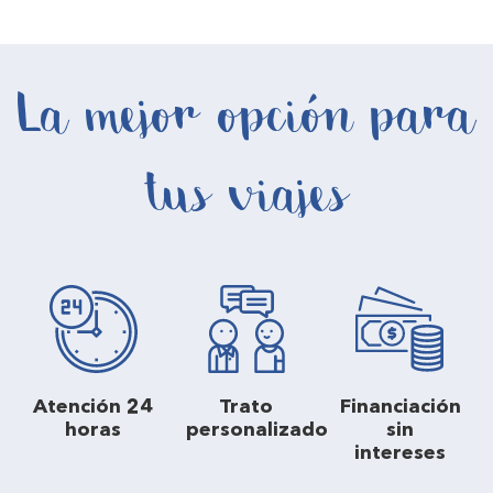
La mejor opción para
tus viajes
Atención 24
Trato
Financiación
horas
personalizado
sin
intereses