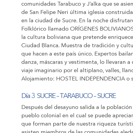
comunidades Tarabuco y J’alka que se asient
de San Felipe Neri última iglesia construida 
en la ciudad de Sucre. En la noche disfrut
Folklórico llamado ORÍGENES BOLIVIANOS, 
la cultura boliviana que pretende enriquecer
Ciudad Blanca. Muestra de tradición y cultu
que hacen a este país único. Expertos bailar
danza, máscaras y vestimenta, lo llevaran a 
viaje imaginario por el altiplano, valles, llan
Alojamiento:
HOSTEL INDEPENDENCIA
o s
Día 3 SUCRE – TARABUCO – SUCRE
Después del desayuno salida a la población
pueblo colonial en el cual se puede aprecia
que forman parte de nuestra riqueza turísti
asisten miembros de las comunidades aled