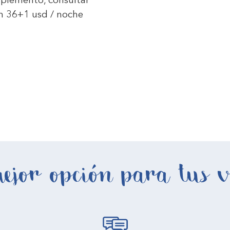
suplemento, consultar
on 36+1 usd / noche
ejor opción para tus v