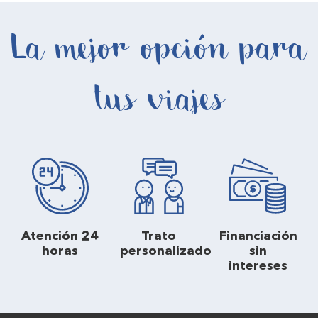
La mejor opción para
tus viajes
Atención 24
Trato
Financiación
horas
personalizado
sin
intereses