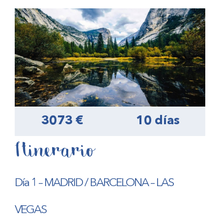
3073 €
10 días
Itinerario
Día 1 – MADRID / BARCELONA – LAS
VEGAS