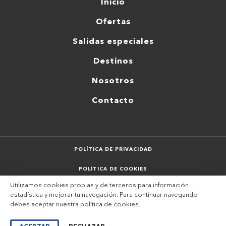
Inicio
Ofertas
Salidas especiales
Destinos
Nosotros
Contacto
POLÍTICA DE PRIVACIDAD
POLÍTICA DE COOKIES
Utilizamos cookies propias y de terceros para información
AVISO LEGAL
estadística y mejorar tu navegación. Para continuar navegando
debes aceptar nuestra
política de cookies
.
SITEMAP
DESARROLLADO POR VERKIA ®