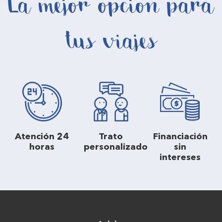
La mejor opción para
tus viajes
Atención 24
Trato
Financiación
horas
personalizado
sin
intereses