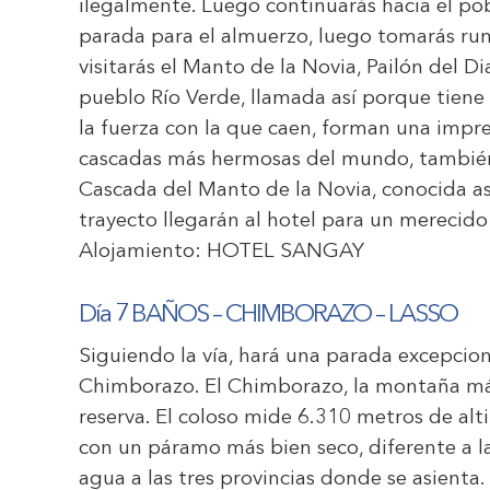
ilegalmente. Luego continuarás hacia el pob
parada para el almuerzo, luego tomarás rum
visitarás el Manto de la Novia, Pailón del Dia
pueblo Río Verde, llamada así porque tiene
la fuerza con la que caen, forman una impre
cascadas más hermosas del mundo, también 
Cascada del Manto de la Novia, conocida as
trayecto llegarán al hotel para un merecido
Alojamiento:
HOTEL SANGAY
Día 7
BAÑOS – CHIMBORAZO – LASSO
Siguiendo la vía, hará una parada excepcion
Chimborazo. El Chimborazo, la montaña más 
reserva. El coloso mide 6.310 metros de al
con un páramo más bien seco, diferente a l
agua a las tres provincias donde se asient