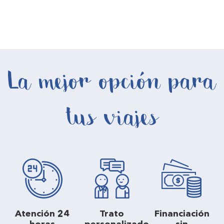
La mejor opción para
tus viajes
Atención 24
Trato
Financiación