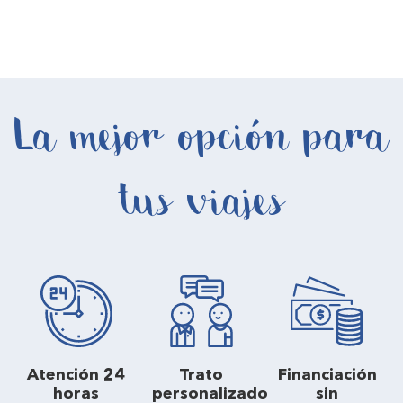
La mejor opción para
tus viajes
Atención 24
Trato
Financiación
horas
personalizado
sin