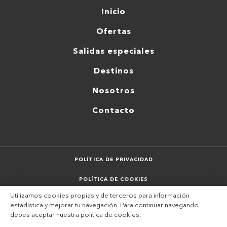
Inicio
Ofertas
Salidas especiales
Destinos
Nosotros
Contacto
POLÍTICA DE PRIVACIDAD
POLÍTICA DE COOKIES
Utilizamos cookies propias y de terceros para información
AVISO LEGAL
estadística y mejorar tu navegación. Para continuar navegando
debes aceptar nuestra
política de cookies
.
SITEMAP