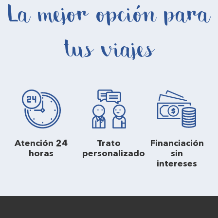
La mejor opción para
tus viajes
Atención 24
Trato
Financiación
horas
personalizado
sin
intereses