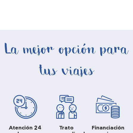
La mejor opción para
tus viajes
Atención 24
Trato
Financiación