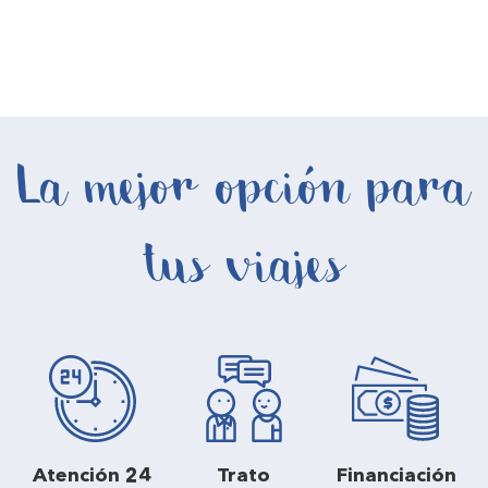
La mejor opción para
tus viajes
Atención 24
Trato
Financiación