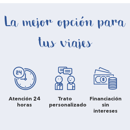
La mejor opción para
tus viajes
Atención 24
Trato
Financiación
horas
personalizado
sin
intereses