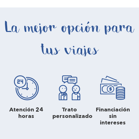
La mejor opción para
tus viajes
Atención 24
Trato
Financiación
horas
personalizado
sin
intereses