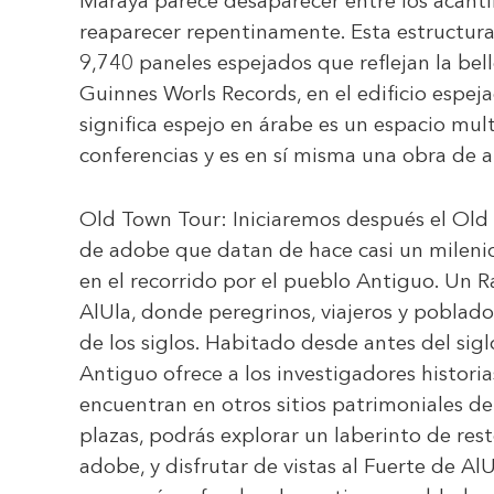
Maraya parece desaparecer entre los acanti
reaparecer repentinamente. Esta estructura
9,740 paneles espejados que reflejan la bell
Guinnes Worls Records, en el edificio esp
significa espejo en árabe es un espacio mult
conferencias y es en sí misma una obra de a
Old Town Tour:
Iniciaremos después el Old 
de adobe que datan de hace casi un milenio
en el recorrido por el pueblo Antiguo. Un Ra
AlUla, donde peregrinos, viajeros y poblad
de los siglos. Habitado desde antes del siglo
Antiguo ofrece a los investigadores histori
encuentran en otros sitios patrimoniales de
plazas, podrás explorar un laberinto de res
adobe, y disfrutar de vistas al Fuerte de AlU