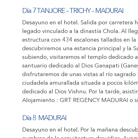
Día
7
TANJORE
–
TRICHY
–
MADURAI
Desayuno en el hotel. Salida por carretera h
legado vinculado a la dinastía Chola. Al lle
estructura con 434 escalones tallados en la p
descubriremos una estancia principal y la 
subiendo, visitaremos el templo dedicado al
santuario dedicado al Dios Ganapati (Gane
disfrutaremos de unas vistas al río sagrado
ciudadela amurallada situada a pocos kilóm
dedicado al Dios Vishnu. Por la tarde, asist
Alojamiento :
GRT REGENCY MADURAI
o s
Día 8
MADURAI
Desayuno en el hotel. Por la mañana descu