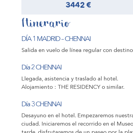
3442 €
Itinerario
DÍA 1 MADRID
–
CHENNAI
Salida en vuelo de línea regular con desti
Día 2
CHENNAI
Llegada, asistencia y traslado al hotel.
Alojamiento :
THE RESIDENCY
o similar.
Día 3
CHENNAI
Desayuno en el hotel. Empezaremos nuestra 
ciudad. Iniciaremos el recorrido en el Muse
tarde, disfrutaremos de un paseo por la pla