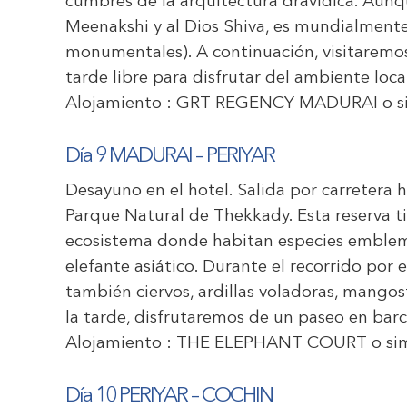
cumbres de la arquitectura dravídica. Aunq
Meenakshi y al Dios Shiva, es mundialment
monumentales). A continuación, visitaremos
tarde libre para disfrutar del ambiente loc
Alojamiento :
GRT REGENCY MADURAI
o s
D
ía 9
MADURAI
–
PERIYAR
Desayuno en el hotel. Salida por carretera h
Parque Natural de Thekkady. Esta reserva t
ecosistema donde habitan especies emblemát
elefante asiático. Durante el recorrido por
también ciervos, ardillas voladoras, mangos
la tarde, disfrutaremos de un paseo en barca
Alojamiento :
THE ELEPHANT COURT
o sim
Día 10
PERIYAR
–
C
OCHIN