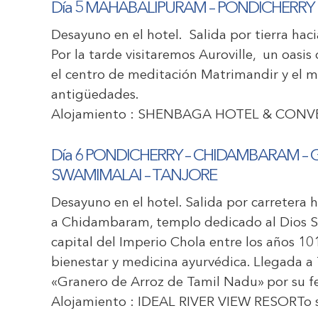
Día 5
MAHABALIPURAM
–
PONDICHERRY
Desayuno en el hotel. Salida por tierra haci
Por la tarde visitaremos Auroville, un oasi
el centro de meditación Matrimandir y el m
antigüedades.
Alojamiento :
SHENBAGA HOTEL & CONV
Día
6
POND
ICHERRY
–
CHIDAMBARAM
–
G
SWAMIMALA
I
–
TANJORE
Desayuno en el hotel. Salida por carretera 
a Chidambaram, templo dedicado al Dios S
capital del Imperio Chola entre los años 1
bienestar y medicina ayurvédica. Llegada a
«Granero de Arroz de Tamil Nadu» por su fer
Alojamiento :
IDEAL RIVER VIEW RESORT
o 