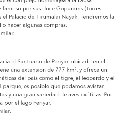
ue el complejo homenajea a la Diosa
e famoso por sus doce Gopurams (torres
 el Palacio de Tirumalai Nayak. Tendremos la
al o hacer algunas compras.
imilar.
acia el Santuario de Periyar, ubicado en el
iene una extensión de 777 km², y ofrece un
icas del país como el tigre, el leopardo y el
 el parque, es posible que podamos avistar
tas y una gran variedad de aves exóticas. Por
 por el lago Periyar.
ilar.