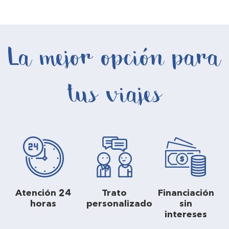
La mejor opción para
tus viajes
Atención 24
Trato
Financiación
horas
personalizado
sin
intereses