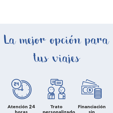
La mejor opción para
tus viajes
Atención 24
Trato
Financiación
horas
personalizado
sin