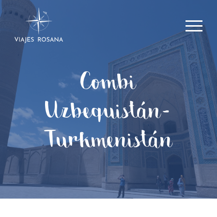
Combi
Uzbequistán-
Turkmenistán