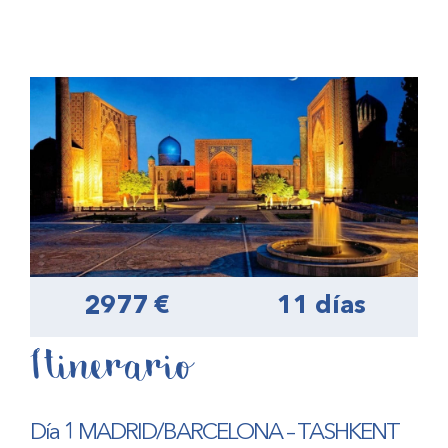
2977 €
11 días
Itinerario
Día 1 MADRID/BARCELONA – TASHKENT