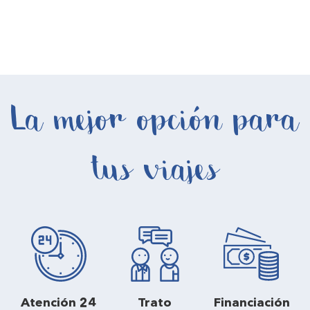
La mejor opción para
tus viajes
Atención 24
Trato
Financiación