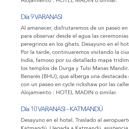
Alojamiento :
HOTEL MADIN
o similar.
Día 9 VARANASI
Al amanecer, disfrutaremos de un paseo en
para observar desde el agua las ceremonias 
peregrinos en los ghats. Desayuno en el hot
Por la tarde, continuaremos visitando la c
India, famoso por su detallado mapa tridim
los templos de Durga y Tulsi Manas Mandir
Benarés (BHU), que alberga una destacada 
con un paseo en cycle rickshaw por las call
Alojamiento :
HOTEL MADIN
o similar.
Día 10 VARANASI
– KATMANDÚ
Desayuno en el hotel. Traslado al aeropuert
Katmandú. Llegada a Katmandú, asistencia y