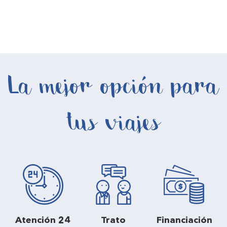
La mejor opción para
tus viajes
Atención 24
Trato
Financiación