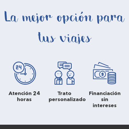
La mejor opción para
tus viajes
Atención 24
Trato
Financiación
horas
personalizado
sin
intereses