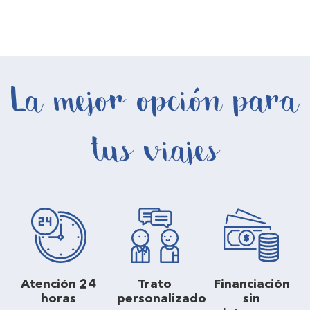
La mejor opción para
tus viajes
Atención 24
Trato
Financiación
horas
personalizado
sin