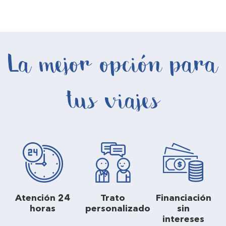
La mejor opción para
tus viajes
Atención 24
Trato
Financiación
horas
personalizado
sin
intereses