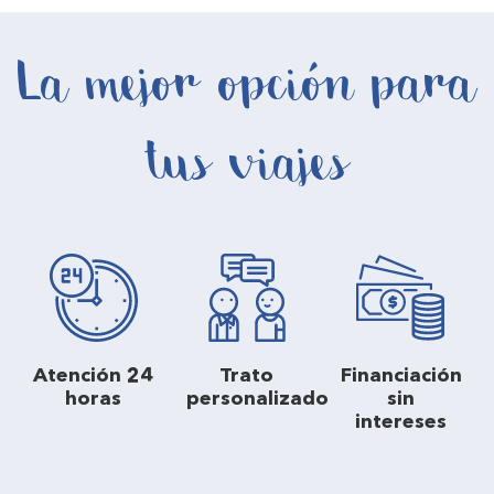
La mejor opción para
tus viajes
Atención 24
Trato
Financiación
horas
personalizado
sin
intereses