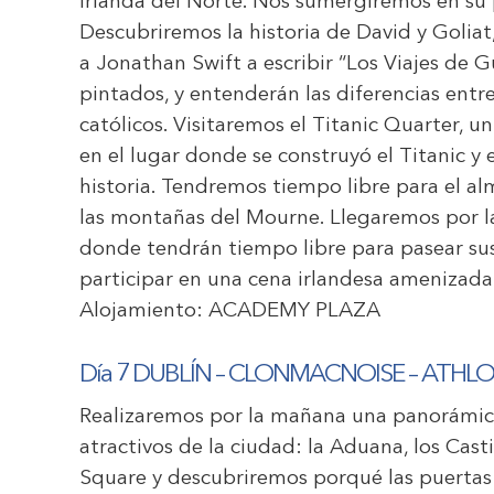
Irlanda del Norte. Nos sumergiremos en su 
Descubriremos la historia de David y Goliat
a Jonathan Swift a escribir “Los Viajes de G
pintados, y entenderán las diferencias entre
católicos. Visitaremos el Titanic Quarter,
en el lugar donde se construyó el Titanic y
historia. Tendremos tiempo libre para el a
las montañas del Mourne. Llegaremos por la 
donde tendrán tiempo libre para pasear sus 
participar en una cena irlandesa amenizada p
Alojamiento:
ACADEMY PLAZA
Día 7 DUBLÍN – CLONMACNOISE – ATHL
Realizaremos por la mañana una panorámica
atractivos de la ciudad: la Aduana, los Cast
Square y descubriremos porqué las puertas 