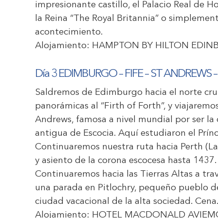
impresionante castillo, el Palacio Real de H
la Reina “The Royal Britannia” o simplement
acontecimiento.
Alojamiento:
HAMPTON BY HILTON EDIN
Día 3 EDIMBURGO – FIFE – ST ANDREWS 
Saldremos de Edimburgo hacia el norte cruz
panorámicas al “Firth of Forth”, y viajaremos
Andrews, famosa a nivel mundial por ser la 
antigua de Escocia. Aquí estudiaron el Prín
Continuaremos nuestra ruta hacia Perth (La
y asiento de la corona escocesa hasta 1437.
Continuaremos hacia las Tierras Altas a tr
una parada en Pitlochry, pequeño pueblo de
ciudad vacacional de la alta sociedad. Cena
Alojamiento:
HOTEL MACDONALD AVIEM