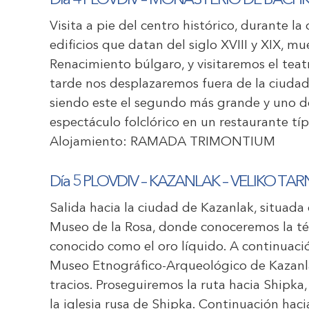
Día 4 PLOVDIV – MONASTERIO DE BACH
Visita a pie del centro histórico, durante la
edificios que datan del siglo XVIII y XIX, m
Renacimiento búlgaro, y visitaremos el teat
tarde nos desplazaremos fuera de la ciuda
siendo este el segundo más grande y uno d
espectáculo folclórico en un restaurante típ
Alojamiento:
RAMADA TRIMONTIUM
Día 5 PLOVDIV – KAZANLAK – VELIKO T
Salida hacia la ciudad de Kazanlak, situada e
Museo de la Rosa, donde conoceremos la téc
conocido como el oro líquido. A continuaci
Museo Etnográfico-Arqueológico de Kazanla
tracios. Proseguiremos la ruta hacia Shipk
la iglesia rusa de Shipka. Continuación haci