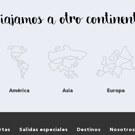
iajamos a otro continen
América
Asia
Europa
rtas
Salidas especiales
Destinos
Nosotros