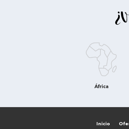
¿V
África
Inicio
Ofe