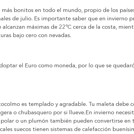
 más bonitos en todo el mundo, propio de los paíse
inales de julio. Es importante saber que en inviern
e se alcanzan máximas de 22ºC cerca de la costa, mie
uras bajo cero con nevadas.
 adoptar el Euro como moneda, por lo que se quedar
Estocolmo es templado y agradable. Tu maleta debe 
igera o chubasquero por si llueve.En invierno necesi
o polar o un plumón también pueden convertirse en 
locales suecos tienen sistemas de calefacción buenís