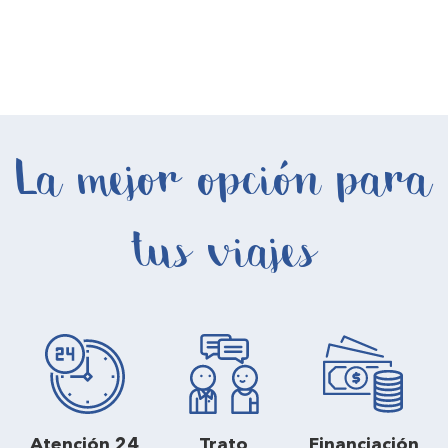
La mejor opción para
tus viajes
Atención 24
Trato
Financiación