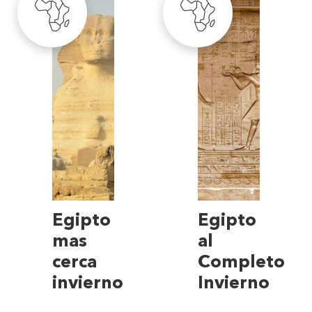
Egipto
Egipto
mas
al
cerca
Completo
invierno
Invierno