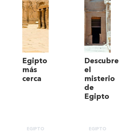
Egipto
Descubre
más
el
cerca
misterio
de
Egipto
EGIPTO
EGIPTO