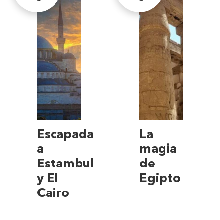
Escapada
La
a
magia
Estambul
de
y El
Egipto
Cairo