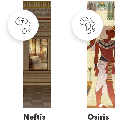
Neftis
Osiris