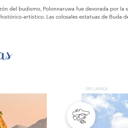
orazón del budismo, Polonnaruwa fue devorada por la 
istórico-artístico. Las colosales estatuas de Buda d
as
SRI LANKA