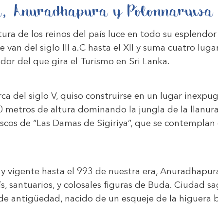
iya, Anuradhapura y Polonnaruwa
tura de los reinos del país luce en todo su esplendor
e van del siglo III a.C hasta el XII y suma cuatro l
dor del que gira el Turismo en Sri Lanka.
ca del siglo V, quiso construirse en un lugar inexpu
0 metros de altura dominando la jungla de la llanur
escos de “Las Damas de Sigiriya”, que se contemplan
 y vigente hasta el 993 de nuestra era, Anuradhapura
ís, santuarios, y colosales figuras de Buda. Ciudad s
 antigüedad, nacido de un esqueje de la higuera ba