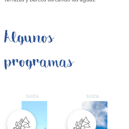
terrazas y barcos surcando las aguas.
Algunos
programas
SUIZA
SUIZA