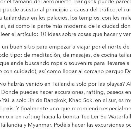
y por el tamaño del aeropuerto. Bangkok puede parece
puede asustar al principio a causa del tráfico, el ru
tailandesa en los palacios, los templos, con los mile
hai, así como la parte más moderna de la ciudad don
s leer el artículo: 10 ideas sobre cosas que hacer y v
un buen sitio para empezar a viajar por el norte de
odo tipo: de meditación, de masajes, de cocina taila
 que ande buscando ropa o souvenirs para llevarse a
re con cuidado), así como llegar al cercano parque D
¿No habrás venido en Tailandia solo por las playas? 
. Donde puedes hacer excursiones, rafting, paseos en 
Yai, a solo 3h de Bangkok, Khao Sok, en el sur, es 
l país. Y finalmente uno que recomiendo especialm
o ir en rafting hacia la bonita Tee Ler Su Waterfal
 Tailandia y Myanmar. Podéis hacer las excursiones p